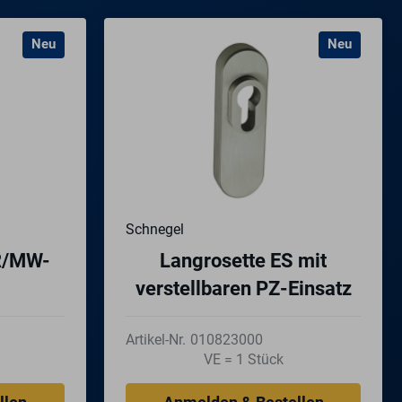
Neu
Neu
Schnegel
R/MW-
Langrosette ES mit
verstellbaren PZ-Einsatz
Artikel-Nr.
010823000
VE = 1 Stück