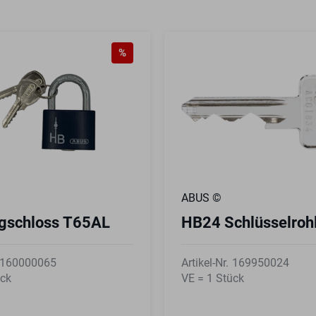
%
ABUS ©
gschloss T65AL
HB24 Schlüsselroh
160000065
Artikel-Nr.
169950024
ück
VE = 1 Stück