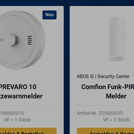
Neu
ABUS © | Security Center
PREVARO 10
Comfion Funk-PI
tzewarnmelder
Melder
168003010
Artikel-Nr.
225005035
VE = 1 Stück
VE = 1 Stück