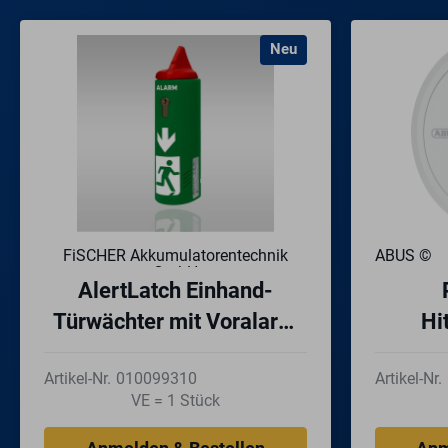
Neu
FiSCHER Akkumulatorentechnik
ABUS ©
GmbH
AlertLatch Einhand-
Türwächter mit Voralarm
Hi
für Panikstangen TWU310
Artikel-Nr.
010099310
Artikel-Nr.
VE = 1 Stück