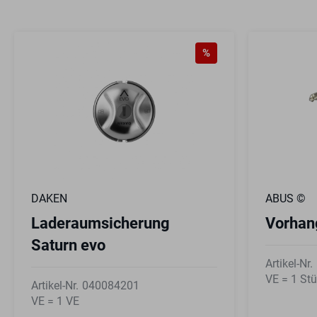
%
DAKEN
ABUS ©
Laderaumsicherung
Vorhan
Saturn evo
Artikel-Nr.
VE = 1 St
Artikel-Nr.
040084201
VE = 1 VE