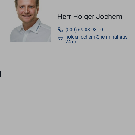
Herr Holger Jochem
(030) 69 03 98 - 0
holger.jochem@herminghaus
24.de
g