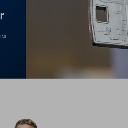
er
sich